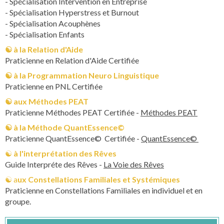
- Spécialisation Intervention en Entreprise
- Spécialisation Hyperstress et Burnout
- Spécialisation Acouphènes
- Spécialisation Enfants
☯︎ à
la Relation d'Aide
Praticienne en Relation d'Aide Certifiée
☯︎ à
la Programmation Neuro Linguistique
Praticienne en PNL Certifiée
☯︎ a
ux Méthodes PEAT
Praticienne Méthodes PEAT Certifiée -
Méthodes PEAT
☯︎​​​​​​​ ​​​​​​​​​​​​​​à l
a Méthode QuantEssence©
Praticienne QuantEssence© Certifiée -
QuantEssence©
☯︎​​​​​​​ ​​​​​​​
à l'interprétation des Rêves
Guide Interpréte des Rêves -
La Voie des Rêves
☯︎​​​​​​​​​​​​​​ ​​​​​​​​​​​​​​a
ux Constellations Familiales et Systémiques
Praticienne en Constellations Familiales en individuel et en
groupe.