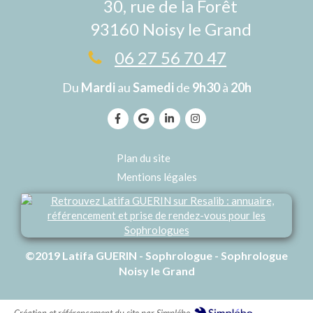
30, rue de la Forêt
93160
Noisy le Grand
06 27 56 70 47
Du
Mardi
au
Samedi
de
9h30
à
20h
Plan du site
Mentions légales
©2019 Latifa GUERIN - Sophrologue - Sophrologue
Noisy le Grand
Création et référencement du site par Simplébo